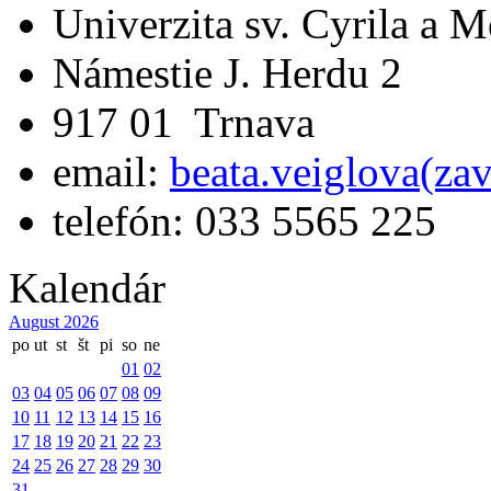
Univerzita sv. Cyrila a 
Námestie J. Herdu 2
917 01 Trnava
email:
beata.veiglova(za
telefón: 033 5565 225
Kalendár
August 2026
po
ut
st
št
pi
so
ne
01
02
03
04
05
06
07
08
09
10
11
12
13
14
15
16
17
18
19
20
21
22
23
24
25
26
27
28
29
30
31