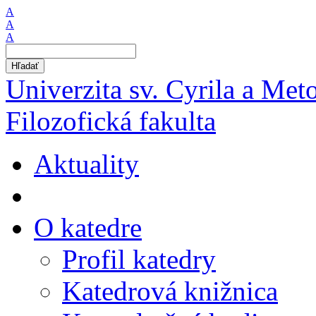
A
A
A
Hľadať
Univerzita sv. Cyrila a Met
Filozofická fakulta
Aktuality
O katedre
Profil katedry
Katedrová knižnica