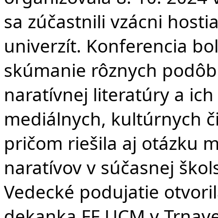
sa zúčastnili vzácni host
univerzít. Konferencia b
skúmanie rôznych podôb 
naratívnej literatúry a ic
mediálnych, kultúrnych č
pričom riešila aj otázku m
naratívov v súčasnej škols
Vedecké podujatie
otvori
dekanka FF UCM v Trnave,