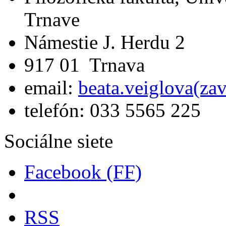
Trnave
Námestie J. Herdu 2
917 01 Trnava
email:
beata.veiglova(za
telefón: 033 5565 225
Sociálne siete
Facebook (FF)
RSS