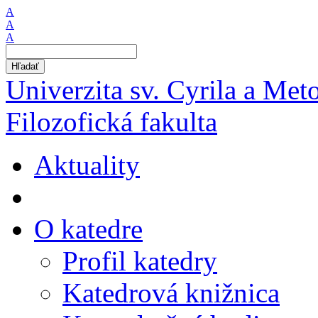
A
A
A
Hľadať
Univerzita sv. Cyrila a Met
Filozofická fakulta
Aktuality
O katedre
Profil katedry
Katedrová knižnica