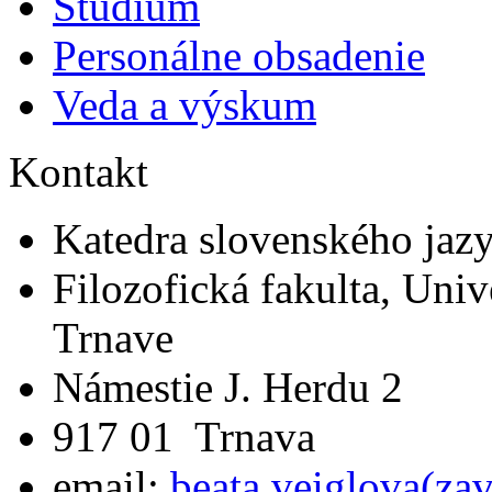
Štúdium
Personálne obsadenie
Veda a výskum
Kontakt
Katedra slovenského jazyk
Filozofická fakulta, Univ
Trnave
Námestie J. Herdu 2
917 01 Trnava
email:
beata.veiglova(za